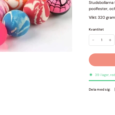
Studsbollarna f
poolfester, oc
Vikt:
320 gra
Kvantitet
39 i lager, re
Dela med sig: