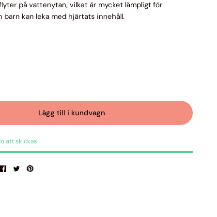
lyter på vattenytan, vilket är mycket lämpligt för
h barn kan leka med hjärtats innehåll.
m
Lägg till i kundvagn
do att skickas