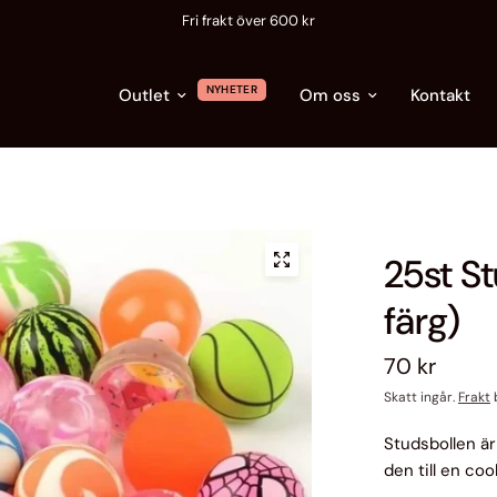
Leveranstid 2-5 arbetsdagar - produkterna finns i Sverige
NYHETER
Outlet
Om oss
Kontakt
25st S
färg)
70 kr
Skatt ingår.
Frakt
b
Studsbollen är 
den till en coo