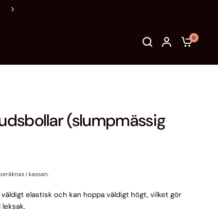
Vänligen kontrollera adress, mail & telefonnummer före
0
tudsbollar (slumpmässig
eräknas i kassan.
väldigt elastisk och kan hoppa väldigt högt, vilket gör
l leksak.