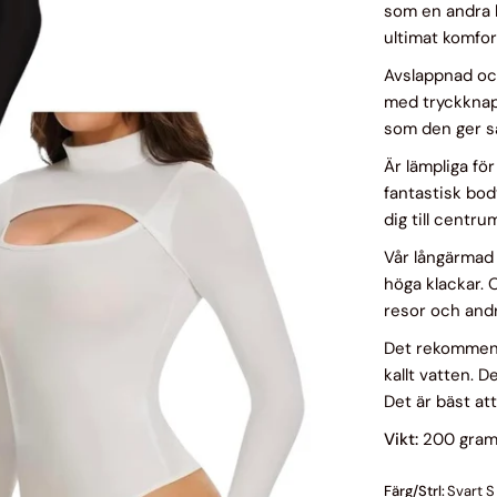
som en andra 
ultimat komfort
Avslappnad och
med tryckknap
som den ger s
Är lämpliga för
fantastisk bod
dig till cent
Vår långärmad t
höga klackar. O
resor och andra
Det rekommend
kallt vatten. 
Det är bäst at
Vikt:
200 gra
Färg/Strl:
Svart S