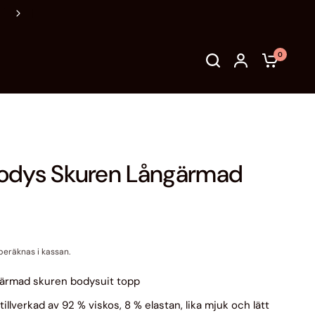
Vänligen kontrollera adress, mail & telefonnummer före bestäl
0
odys Skuren Långärmad
eräknas i kassan.
ärmad skuren bodysuit topp
illverkad av 92 % viskos, 8 % elastan, lika mjuk och lätt