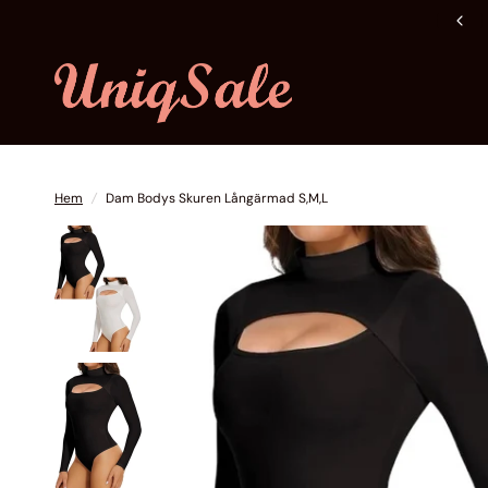
Fri frakt över 600 kr
Hem
/
Dam Bodys Skuren Långärmad S,M,L