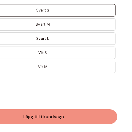
Svart S
Svart M
Svart L
Vit S
Vit M
Lägg till i kundvagn