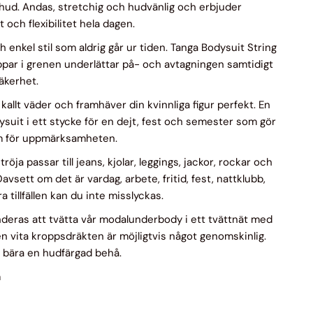
hud. Andas, stretchig och hudvänlig och erbjuder
 och flexibilitet hela dagen.
 enkel stil som aldrig går ur tiden. Tanga Bodysuit String
par i grenen underlättar på- och avtagningen samtidigt
äkerhet.
 kallt väder och framhäver din kvinnliga figur perfekt. En
ysuit i ett stycke för en dejt, fest och semester som gör
rum för uppmärksamheten.
röja passar till jeans, kjolar, leggings, jackor, rockar och
avsett om det är vardag, arbete, fritid, fest, nattklubb,
 tillfällen kan du inte misslyckas.
eras att tvätta vår modalunderbody i ett tvättnät med
Den vita kroppsdräkten är möjligtvis något genomskinlig.
t bära en hudfärgad behå.
m