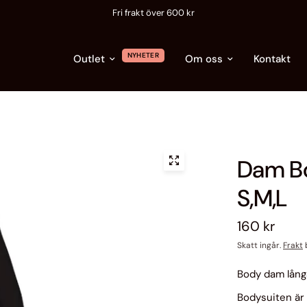
Leveranstid 2-5 arbetsdagar - produkterna finns i Sverige
NYHETER
Outlet
Om oss
Kontakt
Dam B
S,M,L
160 kr
Skatt ingår.
Frakt
b
Body dam lång
Bodysuiten är t