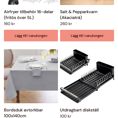
Airfryer tillbehör 16-delar
Salt & Pepparkvarn
(fritös över 5L)
(Akaciaträ)
160 kr
260 kr
Lägg till i varukorgen
Lägg till i varukorgen
Bordsduk avtorkbar
Utdragbart diskställ
100x140cm
100 kr