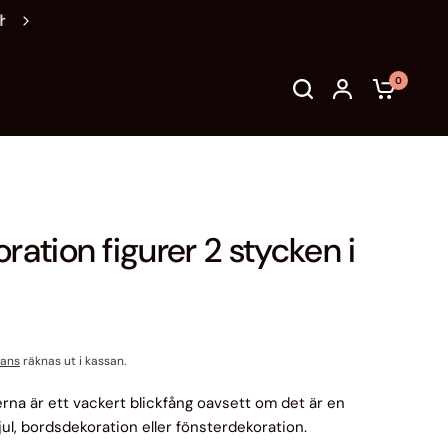
Vänligen kontrollera adress, mail & telefonnummer före bestäl
0
ration figurer 2 stycken i
rans
räknas ut i kassan.
rna är ett vackert blickfång oavsett om det är en
 jul, bordsdekoration eller fönsterdekoration.