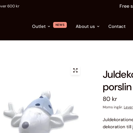
Free shipping over SEK 600
NEWS
Outlet
About us
Contact
Juldeko
porslin
80 kr
Moms ingår.
Leve
Juldekoratione
dekoration till