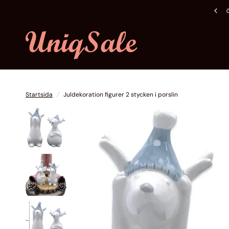
Fri frakt över 600 kr
Startsida
/
Juldekoration figurer 2 stycken i porslin