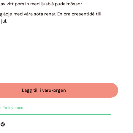
 av vitt porslin med ljusblå pudelmössor.
glädje med våra söta renar. En bra presentidé till
jul.
m
Lägg till i varukorgen
do för leverans