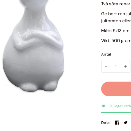
Två söta renar
Ge bort ren jul
jultomten eller 
Mått:
5x13 cm
Vikt:
500 gra
Antal
19 i lager, re
Dela: